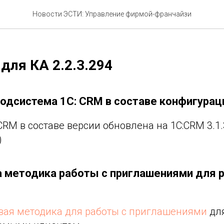
овый релиз ЭСТИ: УФФ дл
Новости ЭСТИ: Управление фирмой-франчайзи
для КА 2.2.3.294
подсистема 1С: CRM в составе конфигурац
CRM в составе версии обновлена на 1C:CRM 3.1.3
)
а методика работы с приглашениями для 
вая методика для работы с приглашениями
для