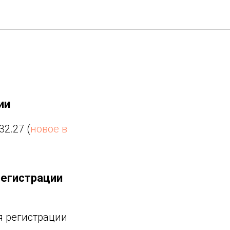
я КА
ии
2.27 (
новое в
регистрации
 регистрации